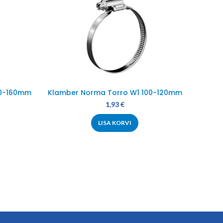
40-160mm
Klamber Norma Torro W1 100-120mm
Klamb
1,93
€
LISA KORVI