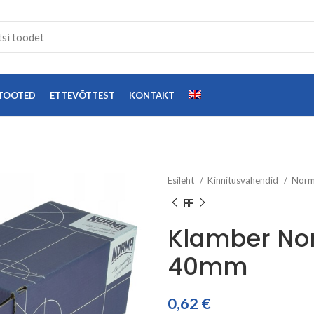
TOOTED
ETTEVÕTTEST
KONTAKT
Esileht
Kinnitusvahendid
Norm
Klamber No
40mm
0,62
€