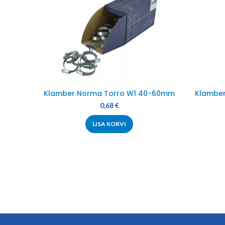
Klamber Norma Torro W1 40-60mm
Klamber
0,68
€
LISA KORVI