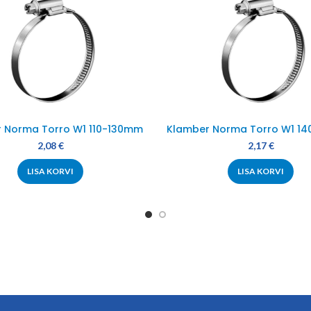
 Norma Torro W1 110-130mm
Klamber Norma Torro W1 1
2,08
€
2,17
€
LISA KORVI
LISA KORVI