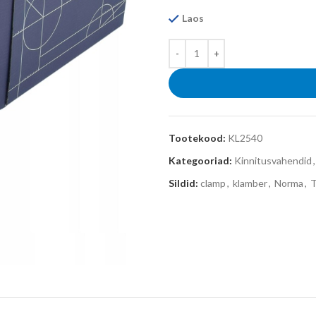
Laos
Tootekood:
KL2540
Kategooriad:
Kinnitusvahendid
,
Sildid:
clamp
,
klamber
,
Norma
,
T