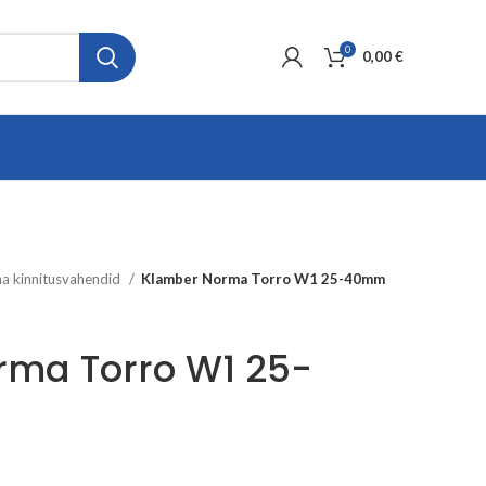
0
0,00
€
a kinnitusvahendid
Klamber Norma Torro W1 25-40mm
rma Torro W1 25-