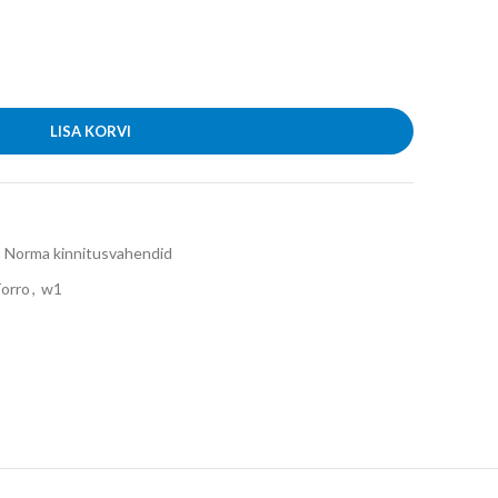
LISA KORVI
Norma kinnitusvahendid
orro
,
w1