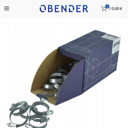
0
/
0,00
€