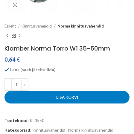
Click to enlarge
Esileht
Kinnitusvahendid
Norma kinnitusvahendid
Klamber Norma Torro W1 35-50mm
0,64
€
Laos (saab järeltellida)
LISA KORVI
Tootekood:
KL3550
Kategooriad:
Kinnitusvahendid
,
Norma kinnitusvahendid