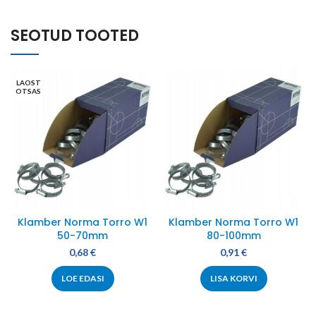
SEOTUD TOOTED
LAOST
OTSAS
Klamber Norma Torro W1
Klamber Norma Torro W1
50-70mm
80-100mm
0,68
€
0,91
€
LOE EDASI
LISA KORVI