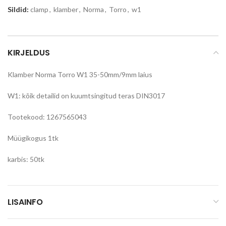
Sildid:
clamp
,
klamber
,
Norma
,
Torro
,
w1
KIRJELDUS
Klamber Norma Torro W1 35-50mm/9mm laius
W1: kõik detailid on kuumtsingitud teras DIN3017
Tootekood: 1267565043
Müügikogus 1tk
karbis: 50tk
LISAINFO