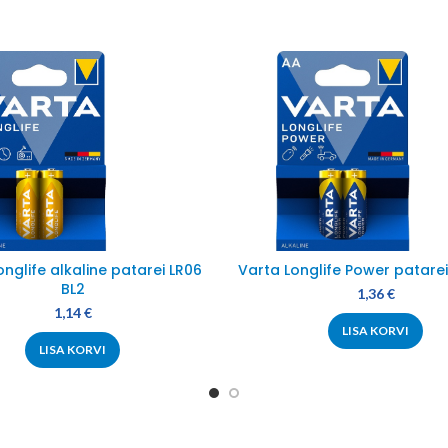
onglife alkaline patarei LR06
Varta Longlife Power patarei
BL2
1,36
€
1,14
€
LISA KORVI
LISA KORVI