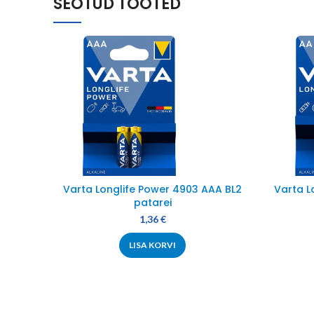
SEOTUD TOOTED
Varta Longlife Power 4903 AAA BL2
Varta L
patarei
1,36
€
LISA KORVI