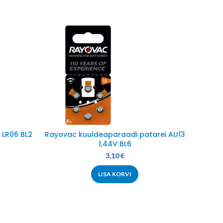
 LR06 BL2
Rayovac kuuldeaparaadi patarei AU13
Varta L
1,44V BL6
3,10
€
LISA KORVI