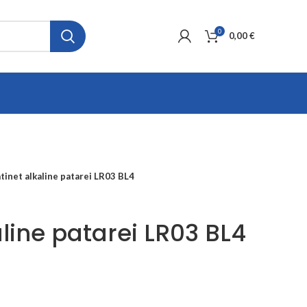
0
0,00
€
atinet alkaline patarei LR03 BL4
aline patarei LR03 BL4