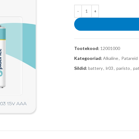
Tootekood:
12001000
Kategooriad:
Alkaline
,
Patareid
Sildid:
battery
,
lr03
,
paristo
,
pat