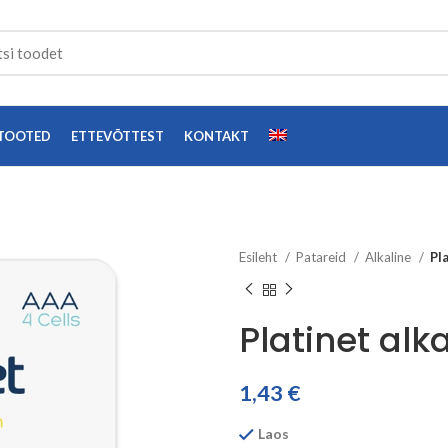
TOOTED
ETTEVÕTTEST
KONTAKT
Esileht
Patareid
Alkaline
Pl
Platinet alk
1,43
€
Laos