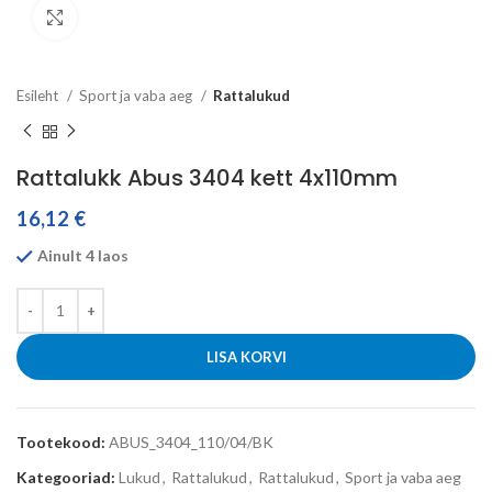
Click to enlarge
Esileht
Sport ja vaba aeg
Rattalukud
Rattalukk Abus 3404 kett 4x110mm
16,12
€
Ainult 4 laos
LISA KORVI
Tootekood:
ABUS_3404_110/04/BK
Kategooriad:
Lukud
,
Rattalukud
,
Rattalukud
,
Sport ja vaba aeg