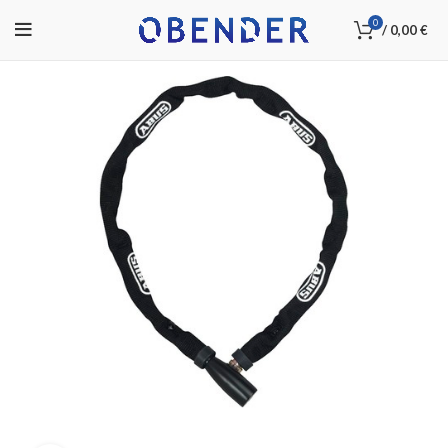
0
/
0,00
€