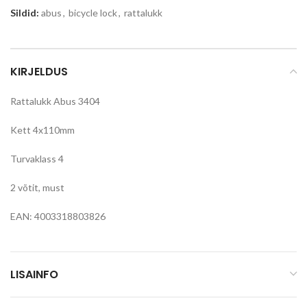
Sildid:
abus
,
bicycle lock
,
rattalukk
KIRJELDUS
Rattalukk Abus 3404
Kett 4x110mm
Turvaklass 4
2 võtit, must
EAN: 4003318803826
LISAINFO