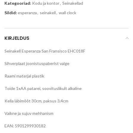
Kategooriad:
Kodu ja kontor
,
Seinakellad
Sildid:
esperanza
,
seinakell
,
wall clock
KIRJELDUS
Seinakell Esperanza San Fransisco EHC018F
Sihverplaat joonistuspaberist valge
Raami materjal plastik
Toide 1xAA patarei, soovituslikult alkaline
Kella läbimõõt 30cm, paksus 3,4cm
Vaikne ja sujuv mehhanism
EAN: 5901299930182