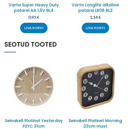
Varta Super Heavy Duty
Varta Longlife alkaline
patarei AA 1,5V BL4
patarei LR06 BL2
0,93
€
1,14
€
LISA KORVI
LISA KORVI
SEOTUD TOOTED
Seinakell Platinet Yesterday
Seinakell Platinet Morning
PZYC 31cm
23cm must