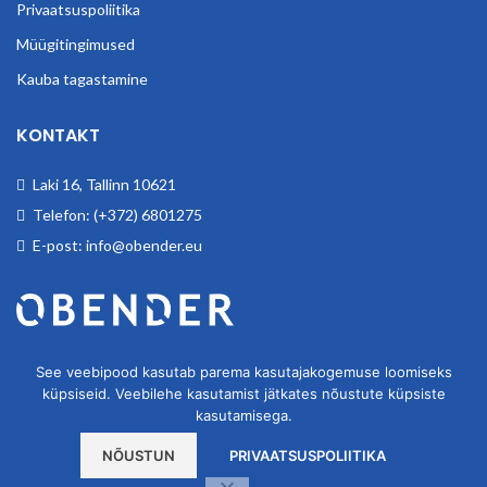
Privaatsuspoliitika
Müügitingimused
Kauba tagastamine
KONTAKT
Laki 16, Tallinn 10621
Telefon: (+372) 6801275
E-post: info@obender.eu
Obender OÜ. Tegeleme tööstuskaupade hulgimüügiga.
See veebipood kasutab parema kasutajakogemuse loomiseks
küpsiseid. Veebilehe kasutamist jätkates nõustute küpsiste
kasutamisega.
NÕUSTUN
PRIVAATSUSPOLIITIKA
OBENDER OÜ
2020