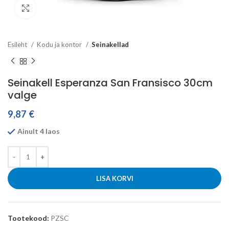
Click to enlarge
Esileht
Kodu ja kontor
Seinakellad
Seinakell Esperanza San Fransisco 30cm
valge
9,87
€
Ainult 4 laos
LISA KORVI
Tootekood:
PZSC