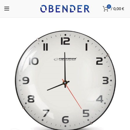
0
/
0,00
€