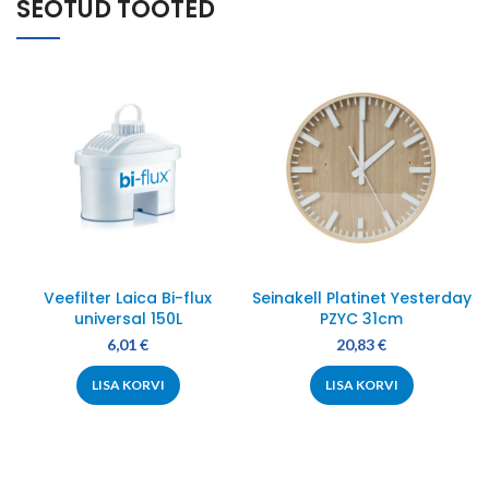
SEOTUD TOOTED
Veefilter Laica Bi-flux
Seinakell Platinet Yesterday
universal 150L
PZYC 31cm
6,01
€
20,83
€
LISA KORVI
LISA KORVI