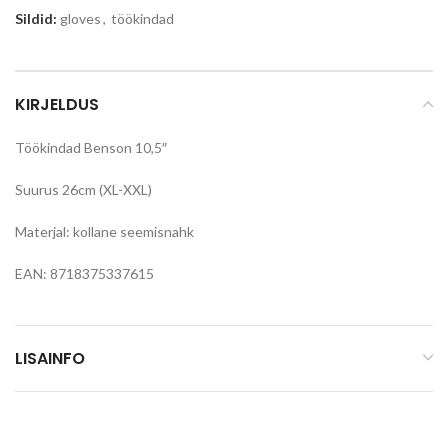
Sildid:
gloves
,
töökindad
KIRJELDUS
Töökindad Benson 10,5″
Suurus 26cm (XL-XXL)
Materjal: kollane seemisnahk
EAN: 8718375337615
LISAINFO