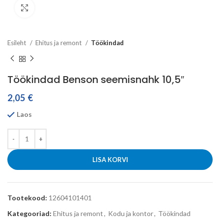
Click to enlarge
Esileht
Ehitus ja remont
Töökindad
Töökindad Benson seemisnahk 10,5″
2,05
€
Laos
LISA KORVI
Tootekood:
12604101401
Kategooriad:
Ehitus ja remont
,
Kodu ja kontor
,
Töökindad