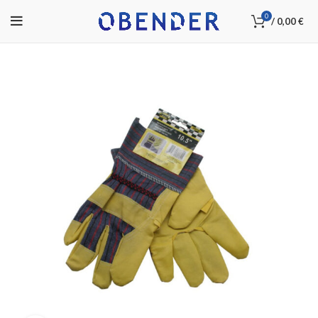
0
/
0,00
€