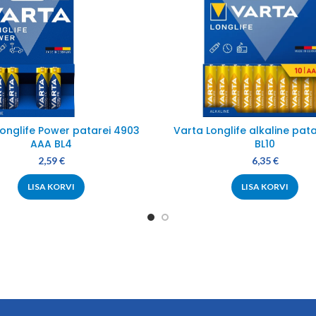
Longlife Power patarei 4903
Varta Longlife alkaline pata
AAA BL4
BL10
2,59
€
6,35
€
LISA KORVI
LISA KORVI