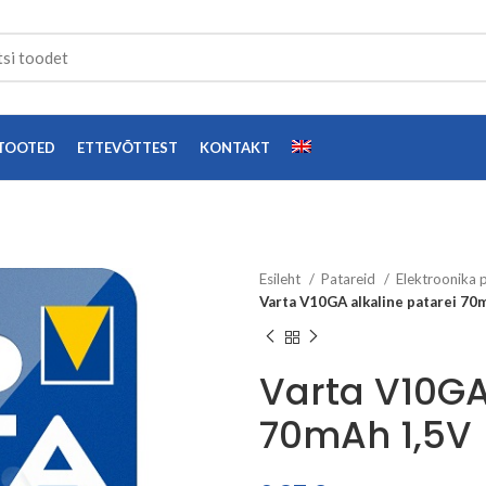
TOOTED
ETTEVÕTTEST
KONTAKT
Esileht
Patareid
Elektroonika 
Varta V10GA alkaline patarei 70
Varta V10GA
70mAh 1,5V