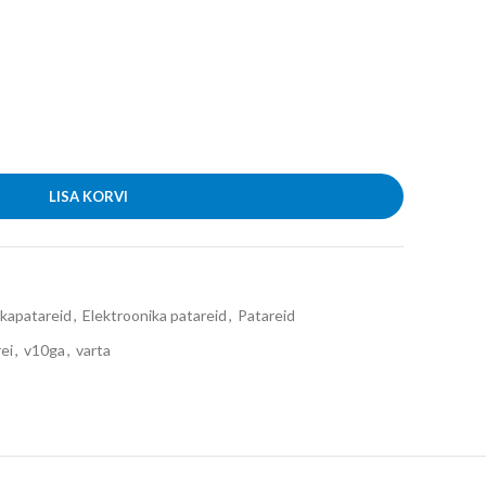
LISA KORVI
ikapatareid
,
Elektroonika patareid
,
Patareid
ei
,
v10ga
,
varta