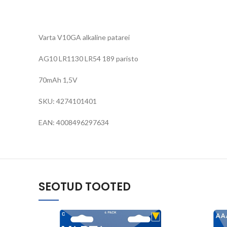
Varta V10GA alkaline patarei
AG10 LR1130 LR54 189 paristo
70mAh 1,5V
SKU: 4274101401
EAN: 4008496297634
SEOTUD TOOTED