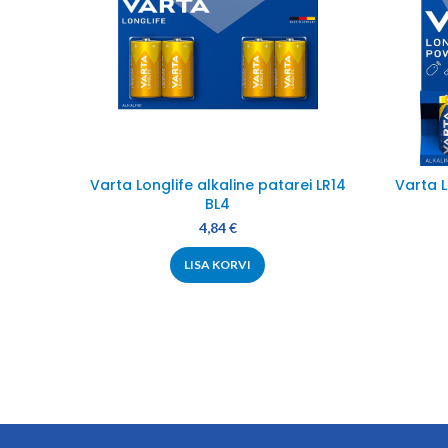
Varta Longlife alkaline patarei LR14
Varta 
BL4
4,84
€
LISA KORVI