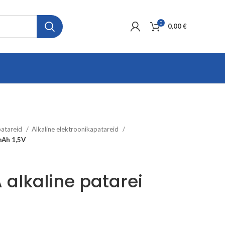
0
0,00
€
patareid
Alkaline elektroonikapatareid
mAh 1,5V
 alkaline patarei