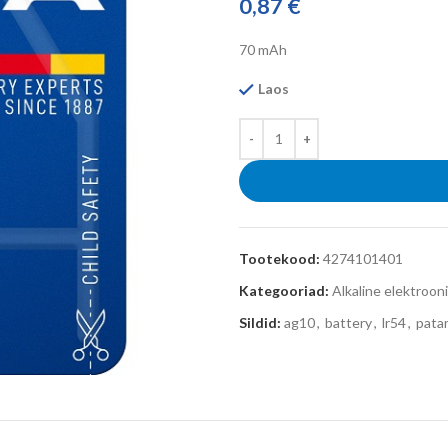
0,87
€
70 mAh
Laos
Tootekood:
4274101401
Kategooriad:
Alkaline elektroon
Sildid:
ag10
,
battery
,
lr54
,
patar