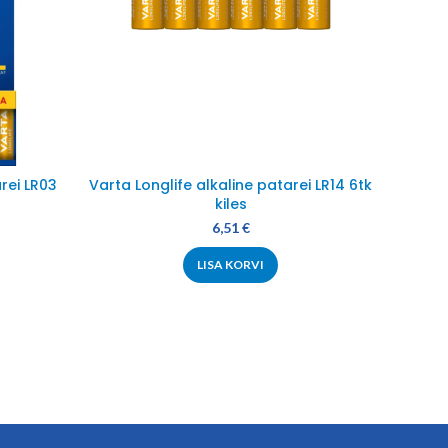
rei LR03
Varta Longlife alkaline patarei LR14 6tk
Varta 
kiles
6,51
€
LISA KORVI