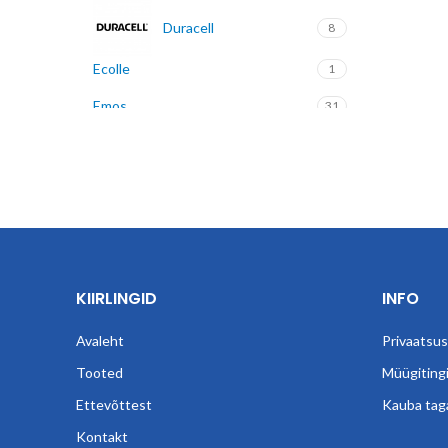
Duracell
8
Ecolle
1
Emos
31
Entac
70
Fiesta
1
Laica
7
Lesta
11
KIIRLINGID
INFO
Norma
28
Avaleht
Privaatsusp
Omega
41
Tooted
Müügiting
Pulsar
4
Ettevõttest
Kauba tag
Kontakt
Saft
2