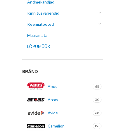
Andmekandjad
Kinnitusvahendid
Keemiatooted
Määramata
LÕPUMÜÜK
BRÄND
Abus
68
Arcas
30
Avide
68
Camelion
86