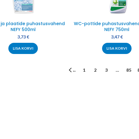
 ja plaatide puhastusvahend
WC-pottide puhastusvahend
NEFY 500ml
NEFY 750ml
3,73
€
3,47
€
LISA KORVI
LISA KORVI
1
2
3
…
85
←