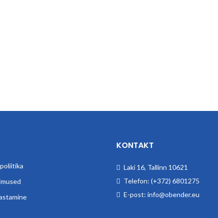
KONTAKT
oliitika
Laki 16, Tallinn 10621
Telefon: (+372) 6801275
imused
E-post: info@obender.eu
astamine