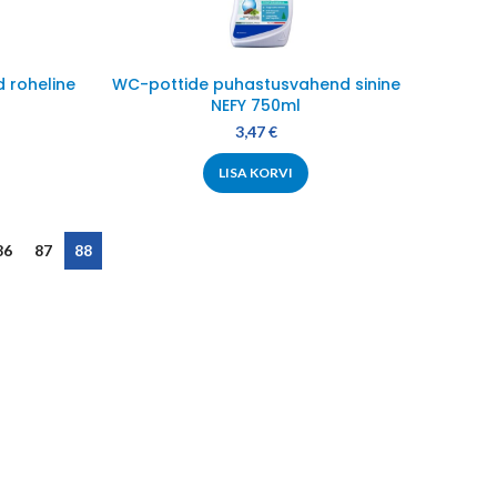
 roheline
WC-pottide puhastusvahend sinine
NEFY 750ml
3,47
€
LISA KORVI
86
87
88