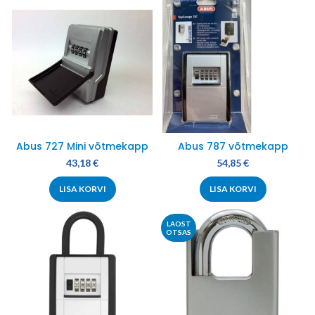
Abus 727 Mini võtmekapp
Abus 787 võtmekapp
43,18
€
54,85
€
LISA KORVI
LISA KORVI
LAOST
OTSAS