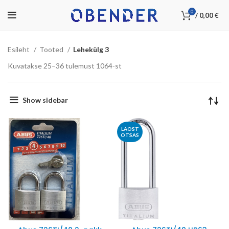
0
/
0,00
€
Esileht
Tooted
Lehekülg 3
Kuvatakse 25–36 tulemust 1064-st
Show sidebar
LAOST
OTSAS