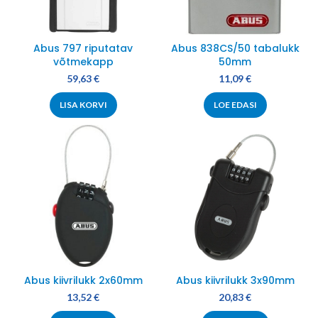
Abus 797 riputatav
Abus 838CS/50 tabalukk
võtmekapp
50mm
59,63
€
11,09
€
LISA KORVI
LOE EDASI
Abus kiivrilukk 2x60mm
Abus kiivrilukk 3x90mm
13,52
€
20,83
€