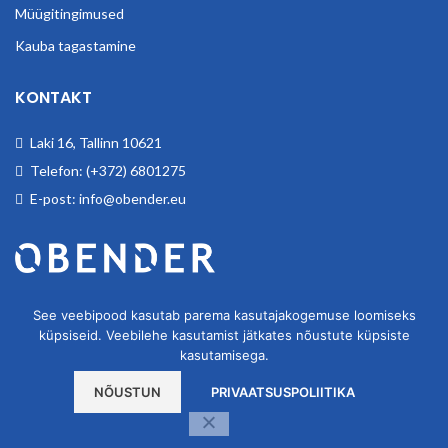
Müügitingimused
Kauba tagastamine
KONTAKT
Laki 16, Tallinn 10621
Telefon: (+372) 6801275
E-post: info@obender.eu
Obender OÜ. Tegeleme tööstuskaupade hulgimüügiga.
See veebipood kasutab parema kasutajakogemuse loomiseks
küpsiseid. Veebilehe kasutamist jätkates nõustute küpsiste
kasutamisega.
NÕUSTUN
PRIVAATSUSPOLIITIKA
OBENDER OÜ
2020
Kodulehe tegemine