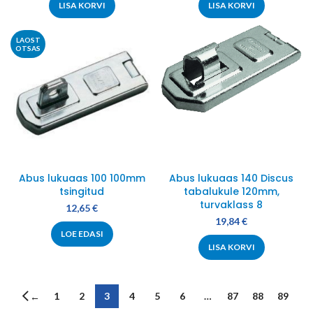
LISA KORVI
LISA KORVI
LAOST
OTSAS
Abus lukuaas 100 100mm
Abus lukuaas 140 Discus
tsingitud
tabalukule 120mm,
turvaklass 8
12,65
€
19,84
€
LOE EDASI
LISA KORVI
1
2
3
4
5
6
…
87
88
89
←