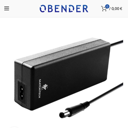
0
/
0,00
€