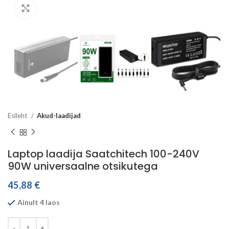
Click to enlarge
Esileht
Akud-laadijad
Laptop laadija Saatchitech 100-240V
90W universaalne otsikutega
45,88
€
Ainult 4 laos