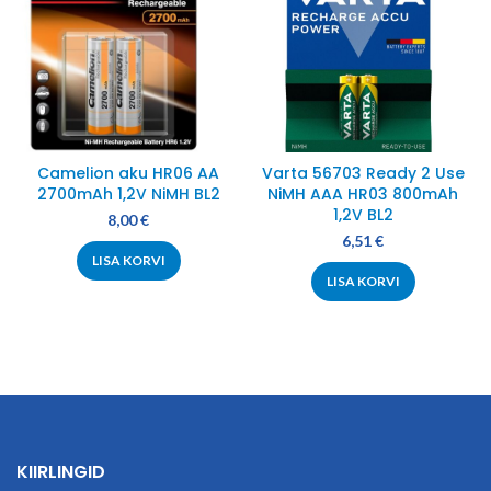
Camelion aku HR06 AA
Varta 56703 Ready 2 Use
2700mAh 1,2V NiMH BL2
NiMH AAA HR03 800mAh
1,2V BL2
8,00
€
6,51
€
LISA KORVI
LISA KORVI
KIIRLINGID