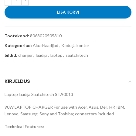
LISA KORVI
Tootekood:
8068020505310
Kategooriad:
Akud-laadijad
,
Kodu ja kontor
Sildid:
charger
,
laadija
,
laptop
,
saatchitech
KIRJELDUS
Laptop laadija Saatchitech ST.90013
90W LAPTOP CHARGER For use with Acer, Asus, Dell, HP, IBM,
Lenovo, Samsung, Sony and Toshiba; connectors included
Technical Features: